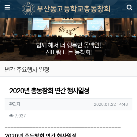
메뉴
함께 해서 더 행복한 동맥인!
신바람 나는 동창회!
년간 주요행사 일정
2020년 총동창회 연간 행사일정
작성자 정보
작성
작성일
관리자
2020.01.22 14:48
컨텐츠 정보
조회
7,937
본문
--------------------------------------
2020년 총동창회 연간 행사일정