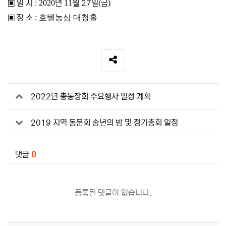
▣
일 시
: 2020
년
11
월 27
일
(
금
)
▣
장 소
: 호텔농심 대청홀
SNS 공유
관련자료
2022년 총동창회 주요행사 일정 계획
2019 지역 동문회 송년의 밤 및 정기총회 일정
댓글
0
등록된 댓글이 없습니다.