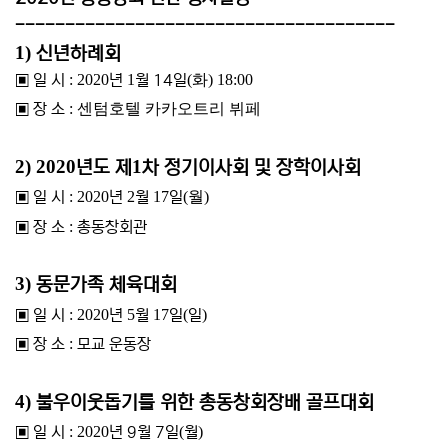
--------------------------------------
1)
신년하례회
▣
일 시
: 2020
년
1
월 14
일
(화
) 18:00
▣
장 소
: 센텀호텔 카카오트리 뷔페
2) 2020
1
년도 제
차 정기이사회 및 장학이사회
▣
일 시
: 2020
년
2
월
17
일
(월
)
▣
장 소
:
총동창회관
3)
동문가족 체육대회
▣
일 시
: 2020
년
5
월
17
일
(
일
)
▣
장 소
:
모교 운동장
4)
불우이웃돕기를 위한 총동창회장배 골프대회
▣
일 시
: 2020
년 9
월 7
일
(
월
)