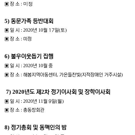
▣
장 소
: 미정
5)
동문가족 등반대회
▣
일 시
: 2020
년
10
월 17
일
(토
)
▣
장 소
:
미정
6)
불우이웃돕기 집행
▣
일 시
: 2020
년
10
월 중
▣
장 소
:
해봄지역아동센터
,
가온들찬빛
(
지적장애인 거주시설
)
7) 2020
2
년도 제
차 정기이사회 및 장학이사회
▣
일 시
: 2020
년
11
월 9
일
(월
)
▣
장 소
:
총동창회관
8)
정기총회 및 동맥인의 밤