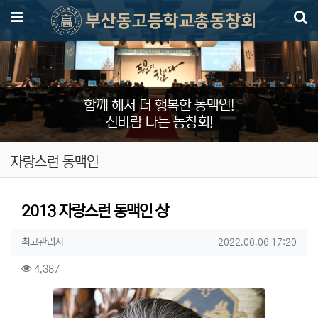
메뉴
함께 해서 더 행복한 동맥인!
신바람 나는 동창회!
자랑스런 동맥인
2013 자랑스런 동맥인 상
작성자 정보
작성
작성일
최고관리자
2022.06.06 17:20
컨텐츠 정보
조회
4,387
본문