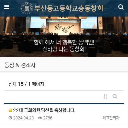
메뉴
함께 해서 더 행복한 동맥인!
신바람 나는 동창회!
동정 & 경조사
전체
15
/ 1 페이지
게시물 정렬
게시판 
22대 국회의원 당선을 축하합니다.
등록일
조회
등록자
2024.04.23
2786
최고관리자