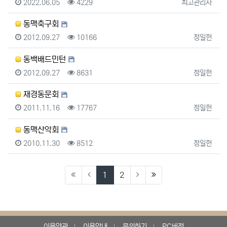
등록일
조회
등록자
2022.06.05
4229
최고관리자
동맥축구회
등록일
조회
등록자
2012.09.27
10166
정일헌
동백배드민턴
등록일
조회
등록자
2012.09.27
8631
정일헌
재경동문회
등록일
조회
등록자
2011.11.16
17767
정일헌
동맥산악회
등록일
조회
등록자
2010.11.30
8512
정일헌
(current)
(last)
1
2
이용약관
이용안내
문의하기
PC버전