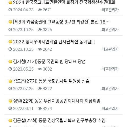
2024 한국중고배드민턴연맹 회장기 전국학생선수권대회
등록일
조회
등록자
2024.04.23
2671
최고관리자
[제8회 키움증권배 고교동창 3쿠션 최강전] 본선 16…
등록일
조회
등록자
2023.10.25
3325
최고관리자
2022 항저우아시안게임 남자단체전 동메달!!!
등록일
조회
등록자
2023.10.25
2642
최고관리자
김기현(21기)동문 국민의 힘 당대표 당선
등록일
조회
등록자
2023.05.25
3002
최고관리자
김도읍(27기) 동문 국회법사위 위원장 선출
등록일
조회
등록자
2022.07.25
4322
최고관리자
정일(22회) 동문 부산지방공인회계사회 회장취임
등록일
조회
등록자
2022.06.11
4274
최고관리자
김곤섭(22회) 동문 경상국립대학교 연구부총장 취임